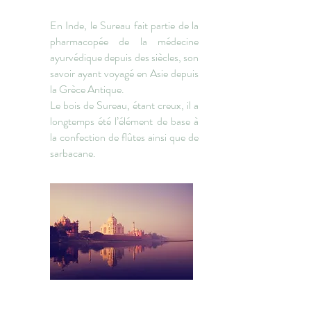
En Inde, le Sureau fait partie de la
pharmacopée de la médecine
ayurvédique depuis des siècles, son
savoir ayant voyagé en Asie depuis
la Grèce Antique.
Le bois de Sureau, étant creux, il a
longtemps été l’élément de base à
la confection de flûtes ainsi que de
sarbacane.