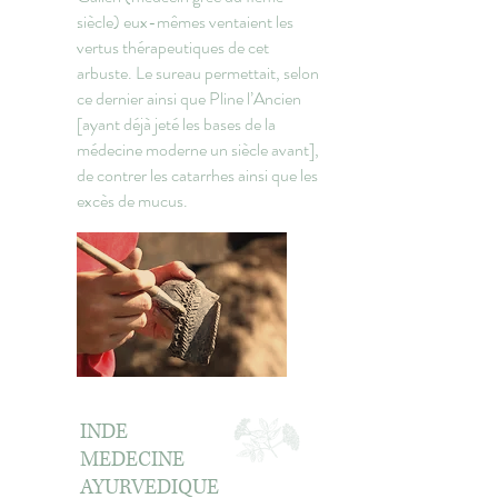
siècle) eux-mêmes ventaient les
vertus thérapeutiques de cet
arbuste. Le sureau permettait, selon
ce dernier ainsi que Pline l’Ancien
[ayant déjà jeté les bases de la
médecine moderne un siècle avant],
de contrer les catarrhes ainsi que les
excès de mucus.
INDE
MEDECINE
AYURVEDIQUE