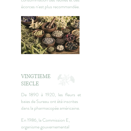
écorces n'est plus recommandée.
VINGTIEME
SIECLE
De 1890 à 1920, les fleurs et
baies de Sureau ont été inscrites
dans la pharmacopée américaine.
En 1986, la Commission E,
organisme gouvernemental