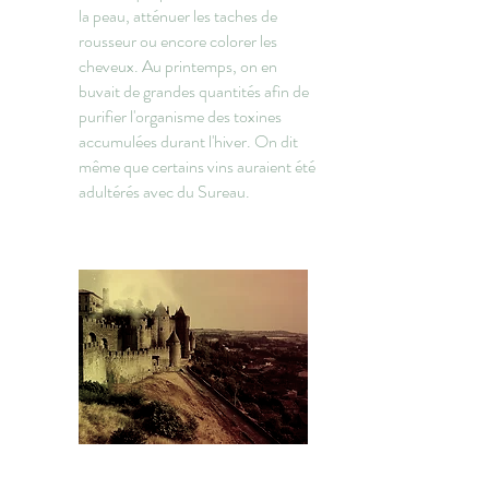
la peau, atténuer les taches de
rousseur ou encore colorer les
cheveux. Au printemps, on en
buvait de grandes quantités afin de
purifier l'organisme des toxines
accumulées durant l'hiver. On dit
même que certains vins auraient été
adultérés avec du Sureau.