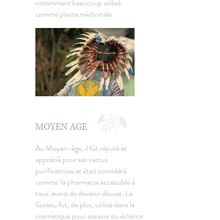
notamment beaucoup utilisé
comme plante médicinale.
MOYEN AGE
Au Moyen-âge, il fût réputé et
apprécié pour ses vertus
purificatrices et était considéré
comme ‘la pharmacie accessible à
tous' avant de devenir désuet. Le
Sureau fut, de plus, utilisé dans la
cosmétique pour assainir ou éclaircir