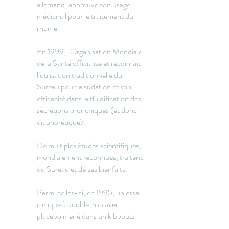
allemand, approuve son usage
médicinal pour le traitement du
rhume.
En 1999, l'Organisation Mondiale
de la Santé officialise et reconnait
l’utilisation traditionnelle du
Sureau pour la sudation et son
efficacité dans la fluidification des
sécrétions bronchiques (et donc
diaphorétique).
De multiples études scientifiques,
mondialement reconnues, traitent
du Sureau et de ses bienfaits.
Parmi celles-ci, en 1995, un essai
clinique à double insu avec
placebo mené dans un kibboutz
israélien au cours d’une épidémie