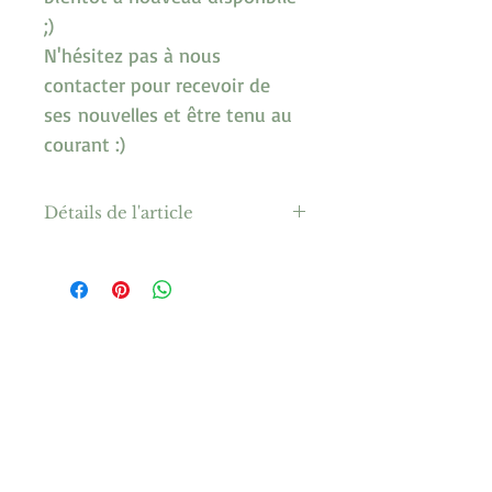
;) 
N'hésitez pas à nous 
contacter pour recevoir de 
ses nouvelles et être tenu au 
courant :)
Détails de l'article
Ingrédients : Baies de sureau ( 
33%), eau, sucre.
Artisanal  Local   Soucieux de 
notre terre ‘mère-veilleuse’
Se conserve 
3 semaines 
au frais et 
à l’abris de la lumière dès 
ouverture. 
Secouer avant de servir.
Peut 
ARTICLES
contenir des résidus de 
POPULAIRES
production sous forme de dépôt.