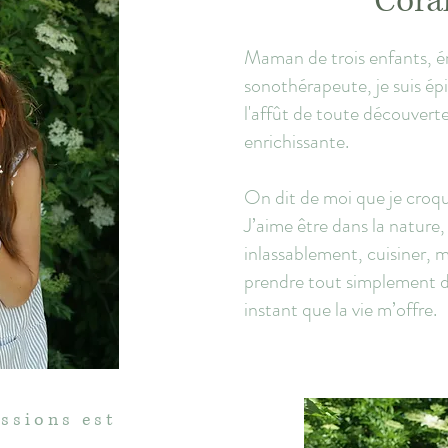
Cora
Maman de trois enfants, é
sonothérapeute, je suis ép
l'affût de toute découvert
enrichissante.
On dit de moi que je croque
J’aime être dans la nature,
inlassablement, cuisiner, 
prendre tout simplement du
instant que la vie m’offre.
ssions est
e