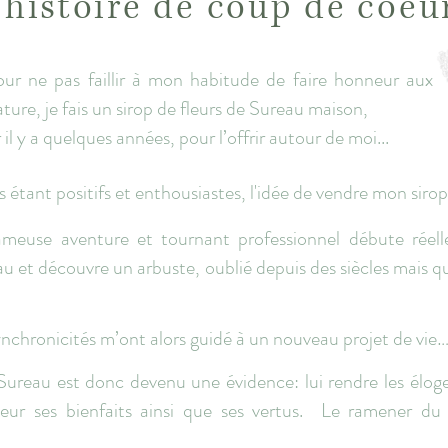
histoire de coup de coeu
r ne pas faillir à mon habitude de faire honneur aux
ature, je fais un sirop de fleurs de Sureau maison,
l y a quelques années, pour l’offrir autour de moi...
s étant positifs et enthousiastes, l'idée de vendre mon sirop
fameuse aventure et tournant professionnel débute réel
u et découvre un arbuste, oublié depuis des siècles mais qui
ynchronicités m’ont alors guidé à un nouveau projet de vie
reau est donc devenu une évidence: lui rendre les éloges 
neur ses bienfaits ainsi que ses vertus. Le ramener du