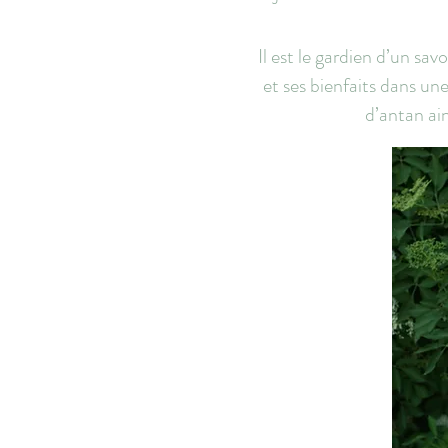
Il est le gardien d’un sav
et ses bienfaits dans un
d’antan ain