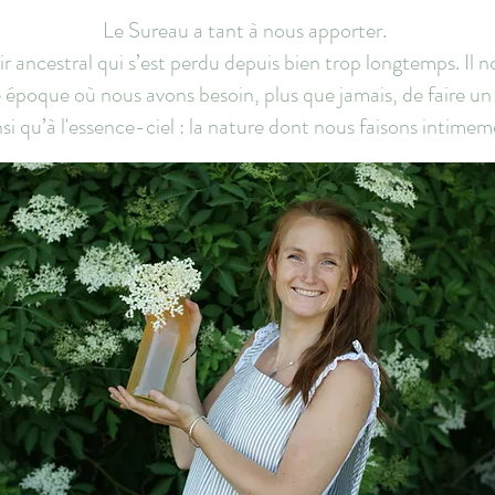
Le Sureau a tant à nous apporter.
oir ancestral qui s’est perdu depuis bien trop longtemps. Il 
e époque où nous avons besoin, plus que jamais, de faire un 
si qu’à l'essence-ciel : la nature dont nous faisons intimem