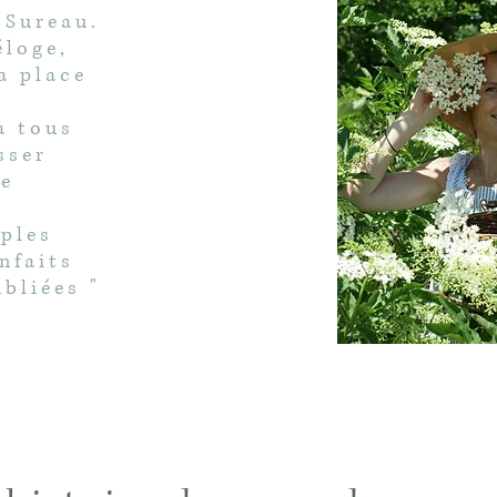
u Sureau.
éloge,
a place
à tous
sser
re
iples
nfaits
bliées "