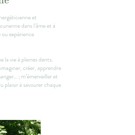
lie
nergéticienne et
icurienne dans l'âme et à
e ou expérience
 la vie à pleines dents.
 imaginer, créer, apprendre
manger… ; m’émerveiller et
 plaisir à savourer chaque