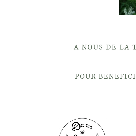
A NOUS DE LA 
POUR BENEFICI
Une de mes mis
d'être au servi
de faire son élo