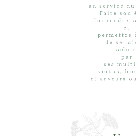
au service d
Faire son 
lui rendre s
et
permettre 
de se lai
sédui
par
ses mult
vertus, bie
et saveurs ou