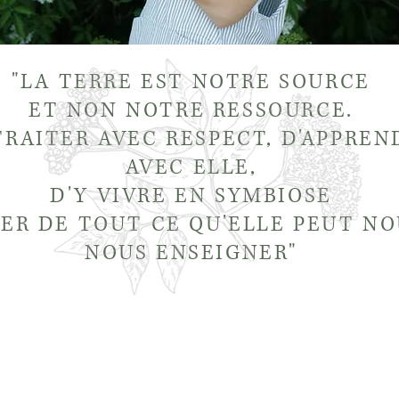
"LA TERRE EST NOTRE SOURCE
ET NON NOTRE RESSOURCE.
TRAITER AVEC RESPECT, D'APPREN
AVEC ELLE,
D'Y VIVRE EN SYMBIOSE
ER DE TOUT CE QU'ELLE PEUT NO
NOUS ENSEIGNER"
Dame Sureau
Service Clie
sions est
ce du Sureau,
ge, de le
Nos produits
Contact