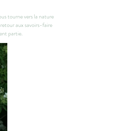
nous tourne vers la nature
retour aux savoirs-faire
ent partie.