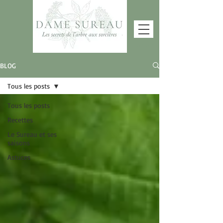
Contact
BLOG
Tous les posts
Tous les posts
Recettes
Le Sureau et ses
saisons
Astuces