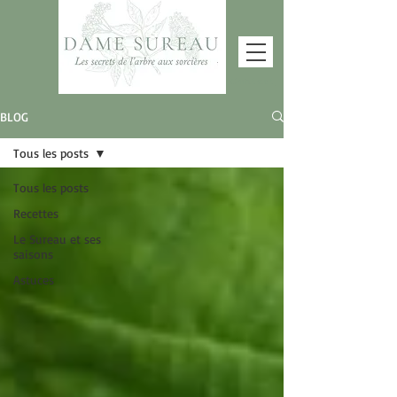
Contact
BLOG
Tous les posts
Tous les posts
Recettes
Le Sureau et ses
saisons
Astuces